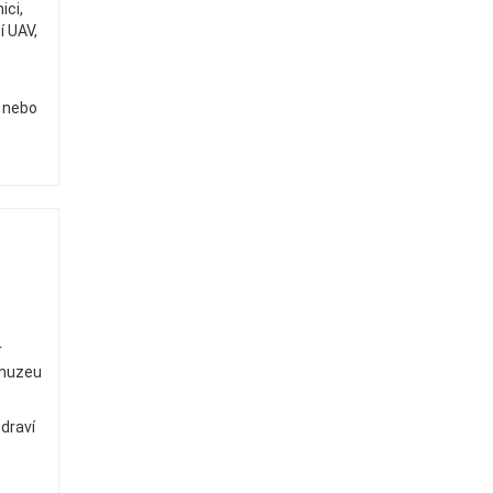
ici,
í UAV,
 nebo
r
 muzeu
draví