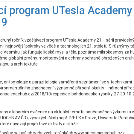
ací program UTesla Academy
19
druhý ročník vzdělávací program UTesla Academy 21 – sérii pravideln
 i nejnovější pokroky ve vědě a technologiích 21. století. S různýmy 
 do Vesmíru, jak funguje lidská mysl a tělo, poznáme mikrokosmos za 
 téma globální změny, monitorování a ochrany ochraně ohrožených dru
signu a architektuře.
ogie, entomologie a parazitologie zaměřená seznámení se s technikami
ironmentálního zhodnocení významné přírodní lokality – národní příro
/opensciencehub.cz/2018/10/expedice-bohdanecske-rybniky-27-30-10-
hopy a laborním cvičením na aktuální témata současného výzkumu a v
UOCHB AV ČR), vysokých škol (např. PřF UK v Praze, Universita Pardubi
teré navazují projektové aktivity a stáže.
ejňovány na našich webových stránkách www.opensciencehub.cz a