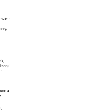
pravíme
m
arvy,
sk,
konají
ze.
gnem a
z-
u,