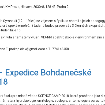
ta UK v Praze, Hlavova 2030/8, 128 43 Praha 2
h Gymnázií (12 – 19 let) se zájmem o fyziku a chemii a jejich pedagogy
zici 5 spektrometrů. Studenti budou pracovat v 3 členných skupinách.
tudentů je 15.
ktivita s tématem využití VIS-NIR spektroskopie v environmentální a
y na E: prokop.alex@gmail.com a T: 774143458
– Expedice Bohdanečské
18
ní školu pro mladé vědce SCIENCE CAMP 2018, která proběhne jako 4-
émata z hydrobiologie, ornitologie, zoologie, entomologie a parazitol