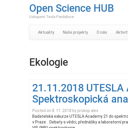
Open Science HUB
Uskupení Tesla Pardubice
Aktuality
Naše projekty
O nás
Aktivit
Ekologie
21.11.2018 UTESLA
Spektroskopická ana
Posted on
8. 11. 2018
by
prokop.alex
Badatelská exkurze UTESLA Academy 21 do spektrosk
v Praze . Debaty s vědci, přednášky a laboratorní pra
VIS (NIR) spektroskopie.