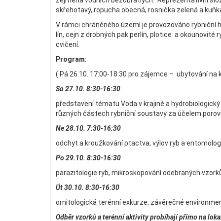
zejména vodních bezobratlých. Reprezentativní složk
skřehotavý, ropucha obecná, rosnička zelená a kuňka 
V rámci chráněného území je provozováno rybniční h
lín, cejn z drobných pak perlín, plotice a okounovité 
cvičení.
Program:
( Pá 26.10. 17:00-18:30 pro zájemce – ubytování na k
So 27.10. 8:30-16:30
představení tématu Voda v krajině a hydrobiologick
různých částech rybniční soustavy za účelem porovná
Ne 28.10. 7:30-16:30
odchyt a kroužkování ptactva, výlov ryb a entomolog
Po 29.10. 8:30-16:30
parazitologie ryb, mikroskopování odebraných vzork
Út 30.10. 8:30-16:30
ornitologická terénní exkurze, závěrečné environmen
Odběr vzorků a terénní aktivity probíhají přímo na lok