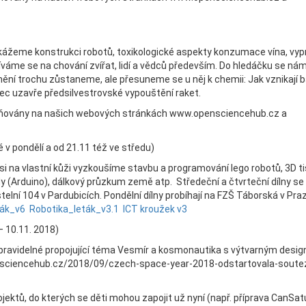
ukážeme konstrukci robotů, toxikologické aspekty konzumace vína, vy
áme se na chování zvířat, lidí a vědců především. Do hledáčku se ná
mění trochu zůstaneme, ale přesuneme se u něj k chemii: Jak vznikají b
ec uzavře předsilvestrovské vypouštění raket.
ejňovány na našich webových stránkách www.opensciencehub.cz a
 v pondělí a od 21.11 též ve středu)
si na vlastní kůži vyzkoušíme stavbu a programování lego robotů, 3D ti
 (Arduino), dálkový průzkum země atp. Středeční a čtvrteční dílny se 
lní 104 v Pardubicích. Pondělní dílny probíhají na FZŠ Táborská v Pra
ták_v6
Robotika_leták_v3.1
ICT kroužek v3
 10.11. 2018)
 pravidelné propojující téma Vesmír a kosmonautika s výtvarným desi
pensciencehub.cz/2018/09/czech-space-year-2018-odstartovala-soute
ektů, do kterých se děti mohou zapojit už nyní (např. příprava CanSat