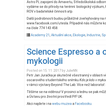
Astro Pí, zapojení do Amavetu, Středoškolská odbor
vydáme se do přírody na terénní biologický výzkum,
ROV v badatelské činnosti atp.
Další podrobnosti budou průběžně zveřejňovány n
www.facebook.com/utesla. Případně nás můžete ko
na čísle 774 143 458.
Academy 21
,
Aktuální akce
,
Ekologie
,
Industrie
,
Sp
Science Espresso a o
mykologii
Posted on
15. 11. 2017
by
JulieNN
Petr Jan Juračka je skutečně všestranný v oblasti vě
oscarového studentského snímku
Kdo je kdo v mykol
v rámci výstavy Beyond The Lab: Více než laboratoř. P
Těšíme se na viděnou! V prosinci a lednu se pak mů
a Ústavu pro životní prostředí PřF UK.
Akci najdete i na
webu muzea
a
Facebooku
.