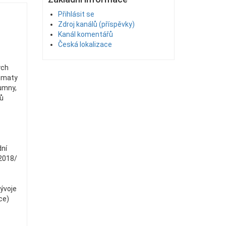
Přihlásit se
Zdroj kanálů (příspěvky)
Kanál komentářů
Česká lokalizace
ých
tématy
humny,
hů
dní
2018/
ývoje
ce)