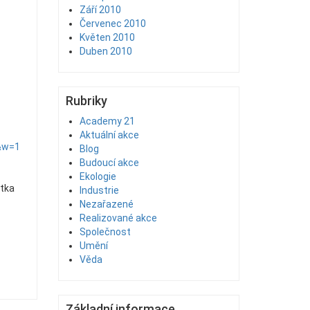
Září 2010
Červenec 2010
Květen 2010
Duben 2010
Rubriky
Academy 21
Aktuální akce
&w=1
Blog
Budoucí akce
Ekologie
stka
Industrie
Nezařazené
Realizované akce
Společnost
Umění
Věda
Základní informace