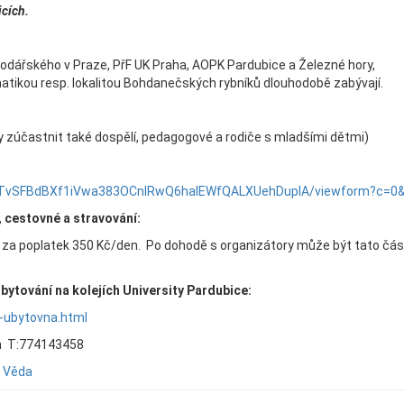
cích.
dářského v Praze, PřF UK Praha, AOPK Pardubice a Železné hory,
tikou resp. lokalitou Bohdanečských rybníků dlouhodobě zabývají.
 zúčastnit také dospělí, pedagogové a rodiče s mladšími dětmi)
ltKTvSFBdBXf1iVwa383OCnIRwQ6haIEWfQALXUehDupIA/viewform?c=0
, cestovné a stravování:
 za poplatek 350 Kč/den. Po dohodě s organizátory může být tato čá
bytování na kolejích University Pardubice:
l-ubytovna.html
om T:774143458
,
Věda