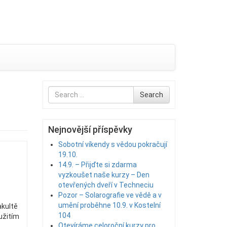
Search
Search
for
Nejnovější příspěvky
Sobotní víkendy s vědou pokračují
19.10.
14.9. – Přijďte si zdarma
vyzkoušet naše kurzy – Den
otevřených dveří v Techneciu
Pozor – Solarografie ve vědě a v
umění proběhne 10.9. v Kostelní
akultě
104
yužitím
Otevíráme celoroční kurzy pro