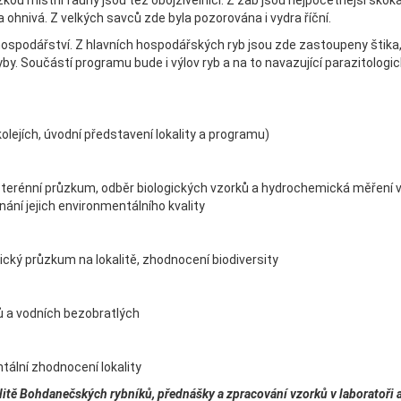
ou místní fauny jsou též obojživelníci. Z žab jsou nejpočetnější skok
ohnivá. Z velkých savců zde byla pozorována i vydra říční.
ospodářství. Z hlavních hospodářských ryb jsou zde zastoupeny štika,
ryby. Součástí programu bude i výlov ryb a na to navazující parazitologi
olejích, úvodní představení lokality a programu)
ý terénní průzkum, odběr biologických vzorků a hydrochemická měření 
ní jejich environmentálního kvality
ický průzkum na lokalitě, zhodnocení biodiversity
ů a vodních bezobratlých
tální zhodnocení lokality
alitě Bohdanečských rybníků, přednášky a zpracování vzorků v laboratoři 