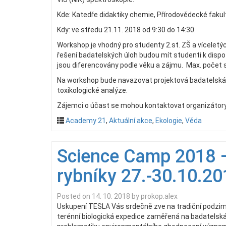
Kde: Katedře didaktiky chemie, Přírodovědecké fakul
Kdy: ve středu 21.11. 2018 od 9:30 do 14:30.
Workshop je vhodný pro studenty 2.st. ZŠ a víceletýc
řešení badatelských úloh budou mít studenti k dispo
jsou diferencovány podle věku a zájmu. Max. počet s
Na workshop bude navazovat projektová badatelská a
toxikologické analýze.
Zájemci o účast se mohou kontaktovat organizátor
Academy 21
,
Aktuální akce
,
Ekologie
,
Věda
Science Camp 2018 
rybníky 27.-30.10.20
Posted on
14. 10. 2018
by
prokop.alex
Uskupení TESLA Vás srdečně zve na tradiční podzim
terénní biologická expedice zaměřená na badatelská t