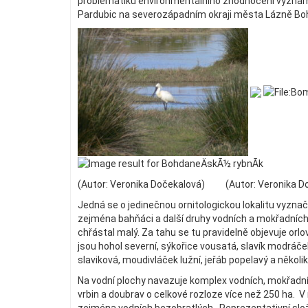
problematiku environmentálního zhodnocení významn
Pardubic na severozápadním okraji města Lázně Bo
(Autor: Veronika Dočekalová) (Autor: Veronika
Jedná se o jedinečnou ornitologickou lokalitu vyznač
zejména bahňáci a další druhy vodních a mokřadních p
chřástal malý. Za tahu se tu pravidelně objevuje orlo
jsou hohol severní, sýkořice vousatá, slavík modráček
slaviková, moudivláček lužní, jeřáb popelavý a několi
Na vodní plochy navazuje komplex vodních, mokřadníc
vrbin a doubrav o celkové rozloze více než 250 ha. V