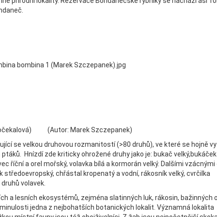
é přírodní lokality. Rezervace Bohdanečské rybníky se nachází asi 1
hdaneč.
 Dočekalová) (Autor: Marek Szczepanek)
ující se velkou druhovou rozmanitostí (>80 druhů), ve které se hojně vy
táků. Hnízdí zde kriticky ohrožené druhy jako je: bukač velký,bukáček
vec říční a orel mořský, volavka bílá a kormorán velký. Dalšími vzácnými
 středoevropský, chřástal kropenatý a vodní, rákosník velký, cvrčilka
k druhů volavek.
h a lesních ekosystémů, zejména slatinných luk, rákosin, bažinných o
 minulosti jedna z nejbohatších botanických lokalit. Významná lokalita