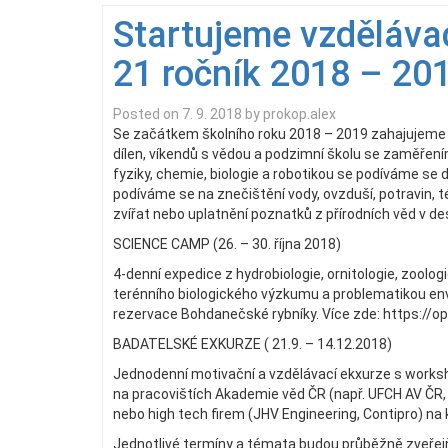
Startujeme vzděláv
21 ročník 2018 – 20
Posted on
7. 9. 2018
by
prokop.alex
Se začátkem školního roku 2018 – 2019 zahajujeme 
dílen, víkendů s vědou a podzimní školu se zaměřením
fyziky, chemie, biologie a robotikou se podíváme se
podíváme se na znečištění vody, ovzduší, potravin,
zvířat nebo uplatnění poznatků z přírodních věd v de
SCIENCE CAMP (26. – 30. října 2018)
4-denní expedice z hydrobiologie, ornitologie, zool
terénního biologického výzkumu a problematikou env
rezervace Bohdanečské rybníky. Více zde: https:/
BADATELSKÉ EXKURZE ( 21.9. – 14.12.2018)
Jednodenní motivační a vzdělávací ekxurze s works
na pracovištích Akademie věd ČR (např. UFCH AV ČR, 
nebo high tech firem (JHV Engineering, Contipro) na k
Jednotlivé termíny a témata budou průběžně zveř