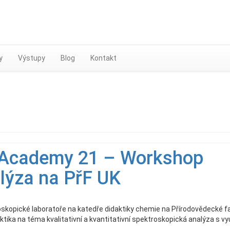
Skip
to
content
y
Výstupy
Blog
Kontakt
 Academy 21 – Workshop
lýza na PřF UK
opické laboratoře na katedře didaktiky chemie na Přírodovědecké f
ktika na téma kvalitativní a kvantitativní spektroskopická analýza s v