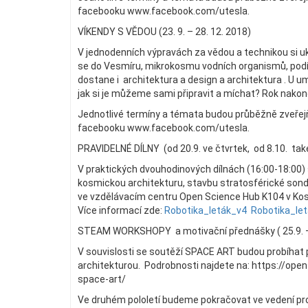
facebooku www.facebook.com/utesla.
VÍKENDY S VĚDOU (23. 9. – 28. 12. 2018)
V jednodenních výpravách za vědou a technikou si 
se do Vesmíru, mikrokosmu vodních organismů, podív
dostane i architektura a design a architektura . U u
jak si je můžeme sami připravit a míchat? Rok nakon
Jednotlivé termíny a témata budou průběžně zveř
facebooku www.facebook.com/utesla.
PRAVIDELNÉ DÍLNY (od 20.9. ve čtvrtek, od 8.10. také
V praktických dvouhodinových dílnách (16:00-18:00) 
kosmickou architekturu, stavbu stratosférické sondy
ve vzdělávacím centru Open Science Hub K104 v Koste
Více informací zde:
Robotika_leták_v4
Robotika_le
STEAM WORKSHOPY a motivační přednášky ( 25.9. –
V souvislosti se soutěží SPACE ART budou probíhat
architekturou. Podrobnosti najdete na: https://o
space-art/
Ve druhém pololetí budeme pokračovat ve vedení proj