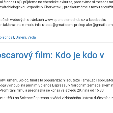
ná činnost aj.), půjdeme na chemické exkurze, postavíme si meteostan
 hydrobiologickou expedici v Chorvatsku, prozkoumáme stavbu a využit
a našich webových stránkách www.opensciencehub.cz a facebooku
ntaktovat na e-mailu info.utesla@gmail.com, prokop.alex@gmail.com
olečnost
,
Umění
,
Věda
scarový film: Kdo je kdo v
dy i umění. Biolog, finalista popularizační soutěže FameLab i spoluato
ogii
vystoupí na příštím Science Espressu v Národním zemědělském
romítání filmu a přednáška se konají ve středu 29. října od 16:30.
žete těšit na Science Espressa s vědci z Národního ústavu duševního z