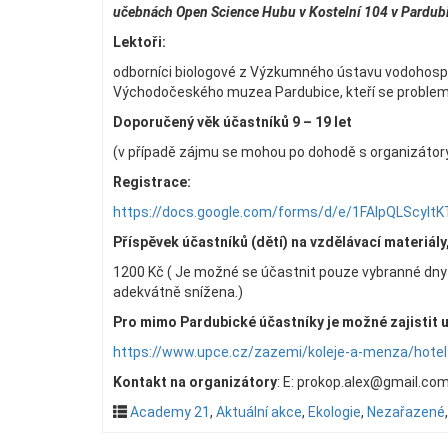
učebnách Open Science Hubu v Kostelní 104 v Pardubi
Lektoři:
odborníci biologové z Výzkumného ústavu vodohospo
Východočeského muzea Pardubice, kteří se problema
Doporučený věk účastníků 9 – 19 let
(v případě zájmu se mohou po dohodě s organizátory
Registrace:
https://docs.google.com/forms/d/e/1FAIpQLScy
Příspěvek účastníků (dětí) na vzdělávací materiály
1200 Kč ( Je možné se účastnit pouze vybranné dny
adekvátně snížena.)
Pro mimo Pardubické účastníky je možné zajistit u
https://www.upce.cz/zazemi/koleje-a-menza/hote
Kontakt na organizátory
: E: prokop.alex@gmail.c
Academy 21
,
Aktuální akce
,
Ekologie
,
Nezařazené