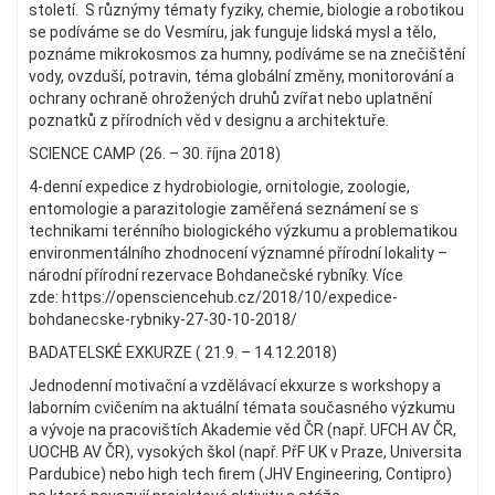
století. S různýmy tématy fyziky, chemie, biologie a robotikou
se podíváme se do Vesmíru, jak funguje lidská mysl a tělo,
poznáme mikrokosmos za humny, podíváme se na znečištění
vody, ovzduší, potravin, téma globální změny, monitorování a
ochrany ochraně ohrožených druhů zvířat nebo uplatnění
poznatků z přírodních věd v designu a architektuře.
SCIENCE CAMP (26. – 30. října 2018)
4-denní expedice z hydrobiologie, ornitologie, zoologie,
entomologie a parazitologie zaměřená seznámení se s
technikami terénního biologického výzkumu a problematikou
environmentálního zhodnocení významné přírodní lokality –
národní přírodní rezervace Bohdanečské rybníky. Více
zde: https://opensciencehub.cz/2018/10/expedice-
bohdanecske-rybniky-27-30-10-2018/
BADATELSKÉ EXKURZE ( 21.9. – 14.12.2018)
Jednodenní motivační a vzdělávací ekxurze s workshopy a
laborním cvičením na aktuální témata současného výzkumu
a vývoje na pracovištích Akademie věd ČR (např. UFCH AV ČR,
UOCHB AV ČR), vysokých škol (např. PřF UK v Praze, Universita
Pardubice) nebo high tech firem (JHV Engineering, Contipro)