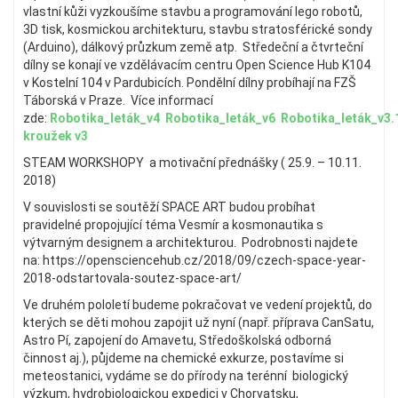
vlastní kůži vyzkoušíme stavbu a programování lego robotů,
3D tisk, kosmickou architekturu, stavbu stratosférické sondy
(Arduino), dálkový průzkum země atp. Středeční a čtvrteční
dílny se konají ve vzdělávacím centru Open Science Hub K104
v Kostelní 104 v Pardubicích. Pondělní dílny probíhají na FZŠ
Táborská v Praze. Více informací
zde:
Robotika_leták_v4
Robotika_leták_v6
Robotika_leták_v3.
kroužek v3
STEAM WORKSHOPY a motivační přednášky ( 25.9. – 10.11.
2018)
V souvislosti se soutěží SPACE ART budou probíhat
pravidelné propojující téma Vesmír a kosmonautika s
výtvarným designem a architekturou. Podrobnosti najdete
na: https://opensciencehub.cz/2018/09/czech-space-year-
2018-odstartovala-soutez-space-art/
Ve druhém pololetí budeme pokračovat ve vedení projektů, do
kterých se děti mohou zapojit už nyní (např. příprava CanSatu,
Astro Pí, zapojení do Amavetu, Středoškolská odborná
činnost aj.), půjdeme na chemické exkurze, postavíme si
meteostanici, vydáme se do přírody na terénní biologický
výzkum, hydrobiologickou expedici v Chorvatsku,