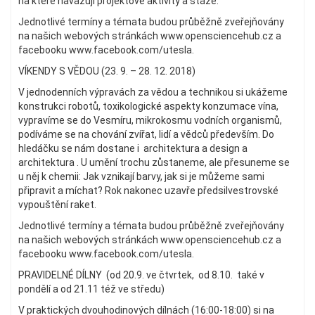
na které navazují projektové aktivity a stáže.
Jednotlivé termíny a témata budou průběžně zveřejňovány
na našich webových stránkách www.opensciencehub.cz a
facebooku www.facebook.com/utesla.
VÍKENDY S VĚDOU (23. 9. – 28. 12. 2018)
V jednodenních výpravách za vědou a technikou si ukážeme
konstrukci robotů, toxikologické aspekty konzumace vína,
vypravíme se do Vesmíru, mikrokosmu vodních organismů,
podíváme se na chování zvířat, lidí a vědců především. Do
hledáčku se nám dostane i architektura a design a
architektura . U umění trochu zůstaneme, ale přesuneme se
u něj k chemii: Jak vznikají barvy, jak si je můžeme sami
připravit a míchat? Rok nakonec uzavře předsilvestrovské
vypouštění raket.
Jednotlivé termíny a témata budou průběžně zveřejňovány
na našich webových stránkách www.opensciencehub.cz a
facebooku www.facebook.com/utesla.
PRAVIDELNÉ DÍLNY (od 20.9. ve čtvrtek, od 8.10. také v
pondělí a od 21.11 též ve středu)
V praktických dvouhodinových dílnách (16:00-18:00) si na