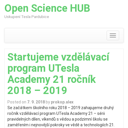
Open Science HUB
Uskupení Tesla Pardubice
Skip
to
content
Toggle
navigati
Startujeme vzdělávací
program UTesla
Academy 21 ročník
2018 – 2019
Posted on
7. 9. 2018
by
prokop.alex
Se začátkem školního roku 2018 – 2019 zahajujeme druhý
ročník vzdělávací program UTesla Academy 21 – sérii
pravidelných dílen, víkendů s vědou a podzimní školu se
zaměřením i nejnovější pokroky ve vědě a technologiích 21.