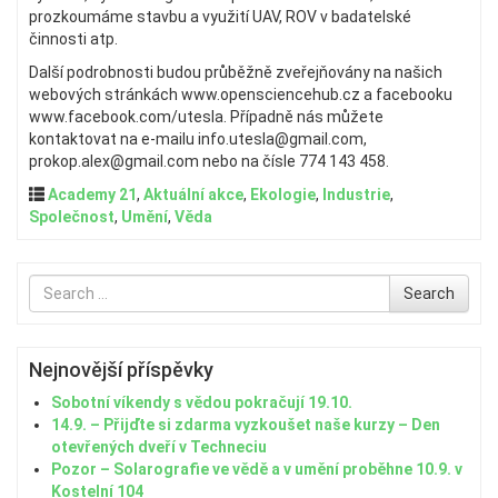
prozkoumáme stavbu a využití UAV, ROV v badatelské
činnosti atp.
Další podrobnosti budou průběžně zveřejňovány na našich
webových stránkách www.opensciencehub.cz a facebooku
www.facebook.com/utesla. Případně nás můžete
kontaktovat na e-mailu info.utesla@gmail.com,
prokop.alex@gmail.com nebo na čísle 774 143 458.
Academy 21
,
Aktuální akce
,
Ekologie
,
Industrie
,
Společnost
,
Umění
,
Věda
Search
Search
for
Nejnovější příspěvky
Sobotní víkendy s vědou pokračují 19.10.
14.9. – Přijďte si zdarma vyzkoušet naše kurzy – Den
otevřených dveří v Techneciu
Pozor – Solarografie ve vědě a v umění proběhne 10.9. v
Kostelní 104