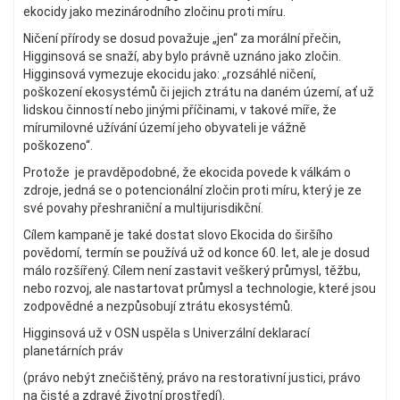
ekocidy jako mezinárodního zločinu proti míru.
Ničení přírody se dosud považuje „jen“ za morální přečin,
Higginsová se snaží, aby bylo právně uznáno jako zločin.
Higginsová vymezuje ekocidu jako: „rozsáhlé ničení,
poškození ekosystémů či jejich ztrátu na daném území, ať už
lidskou činností nebo jinými příčinami, v takové míře, že
mírumilovné užívání území jeho obyvateli je vážně
poškozeno“.
Protože je pravděpodobné, že ekocida povede k válkám o
zdroje, jedná se o potencionální zločin proti míru, který je ze
své povahy přeshraniční a multijurisdikční.
Cílem kampaně je také dostat slovo Ekocida do širšího
povědomí, termín se používá už od konce 60. let, ale je dosud
málo rozšířený. Cílem není zastavit veškerý průmysl, těžbu,
nebo rozvoj, ale nastartovat průmysl a technologie, které jsou
zodpovědné a nezpůsobují ztrátu ekosystémů.
Higginsová už v OSN uspěla s Univerzální deklarací
planetárních práv
(právo nebýt znečištěný, právo na restorativní justici, právo
na čisté a zdravé životní prostředí).