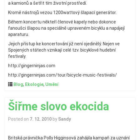
a kamionů a šetřit tím životní prostředí.
Kromě nástrojů vezou 1200wattový šlapací generátor.
Během koncertu někteří členové kapely nebo dokonce
fanoušci šlapou na speciálně upraveném bicyklu a napájejí
aparaturu.
Jejich přístup ke koncertování již není ojedinělý. Nejen ve
Spojených státech vznikají celé tzv. bicyklové hudební
festivaly.
http://gingerninjas.com
http://gingerninjas.com/tour/bicycle-music-festivals/
Blog
,
Ekologie
,
Umění
Šiřme slovo ekocida
Posted on
7. 12. 2010
by
Sandy
Britská právnička Polly Higginsová zahájila kampaň za uznání