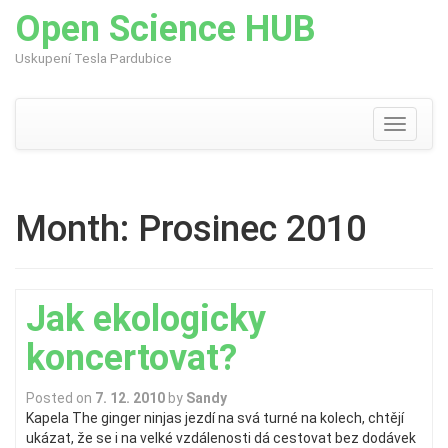
Open Science HUB
Uskupení Tesla Pardubice
Skip
to
content
Toggle
navigati
Month:
Prosinec 2010
Jak ekologicky
koncertovat?
Posted on
7. 12. 2010
by
Sandy
Kapela The ginger ninjas jezdí na svá turné na kolech, chtějí
ukázat, že se i na velké vzdálenosti dá cestovat bez dodávek