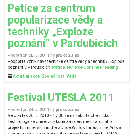
Petice za centrum
popularizace vědy a
techniky „Exploze
poznání“ v Pardubicích
Posted on
26. 5. 2011
by
prokop.alex
Podpořte vznik návštěvnické centra vědy a techniky „Explose
poznání“v Pardubicích.
Petice_NC_Pce
Continue reading
→
Aktuální akce
,
Společnost
,
Věda
Festival UTESLA 2011
Posted on
24. 5. 2011
by
prokop.alex
Ve čtvrtek 26. 5. 2010 v 17:30 se na Fakultě chemicko –
technologické Univerzity koná zahájení mezinárodního
projektu Immersion in the Scince Worlds through the Arts a
čtyř autorských a jedné souborné výstavy projektu GAMA.