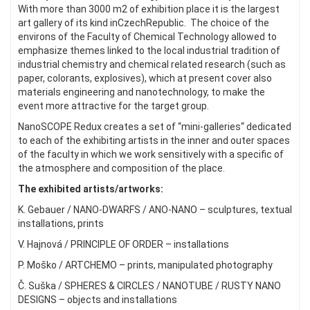
With more than 3000 m2 of exhibition place it is the largest
art gallery of its kind inCzechRepublic. The choice of the
environs of the Faculty of Chemical Technology allowed to
emphasize themes linked to the local industrial tradition of
industrial chemistry and chemical related research (such as
paper, colorants, explosives), which at present cover also
materials engineering and nanotechnology, to make the
event more attractive for the target group.
NanoSCOPE Redux creates a set of “mini-galleries“ dedicated
to each of the exhibiting artists in the inner and outer spaces
of the faculty in which we work sensitively with a specific of
the atmosphere and composition of the place.
The exhibited artists/artworks:
K. Gebauer / NANO-DWARFS / ANO-NANO – sculptures, textual
installations, prints
V. Hajnová / PRINCIPLE OF ORDER – installations
P. Moško / ARTCHEMO – prints, manipulated photography
Č. Suška / SPHERES & CIRCLES / NANOTUBE / RUSTY NANO
DESIGNS – objects and installations