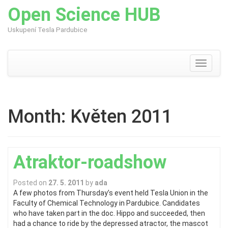
Open Science HUB
Uskupení Tesla Pardubice
Skip
to
content
Toggle
navigati
Month:
Květen 2011
Atraktor-roadshow
Posted on
27. 5. 2011
by
ada
A few photos from Thursday’s event held Tesla Union in the
Faculty of Chemical Technology in Pardubice. Candidates
who have taken part in the doc. Hippo and succeeded, then
had a chance to ride by the depressed atractor, the mascot