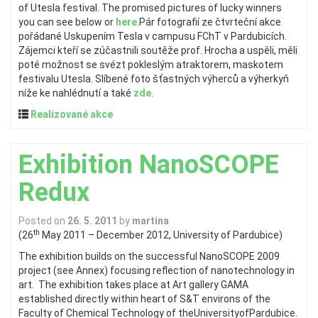
of Utesla festival. The promised pictures of lucky winners
you can see below or
here
.
Pár fotografií ze čtvrteční akce
pořádané Uskupením Tesla v campusu FChT v Pardubicích.
Zájemci kteří se zúčastnili soutěže prof. Hrocha a uspěli, měli
poté možnost se svézt pokleslým atraktorem, maskotem
festivalu Utesla. Slíbené foto šťastných výherců a výherkyň
níže ke nahlédnutí a také
zde
.
Realizované akce
Exhibition NanoSCOPE
Redux
Posted on
26. 5. 2011
by
martina
th
(26
May 2011 – December 2012, University of Pardubice)
The exhibition builds on the successful NanoSCOPE 2009
project (see Annex) focusing reflection of nanotechnology in
art. The exhibition takes place at Art gallery GAMA
established directly within heart of S&T environs of the
Faculty of Chemical Technology of theUniversityofPardubice.