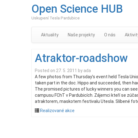
Open Science HUB
Uskupení Tesla Pardubice
Aktuality
Naše projekty
O nás
Aktivit
Atraktor-roadshow
Posted on
27. 5. 2011
by
ada
A few photos from Thursday’s event held Tesla Unio
taken part in the doc. Hippo and succeeded, then had
The promised pictures of lucky winners you can see
campusu FChT v Pardubicích. Zájemci kteří se zúčas
atraktorem, maskotem festivalu Utesla. Slíbené fot
Realizované akce