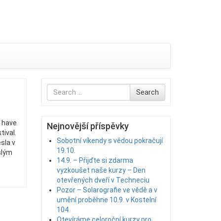
Search
Search
for
o have
Nejnovější příspěvky
tival.
Sobotní víkendy s vědou pokračují
sla v
19.10.
slým
14.9. – Přijďte si zdarma
vyzkoušet naše kurzy – Den
otevřených dveří v Techneciu
Pozor – Solarografie ve vědě a v
umění proběhne 10.9. v Kostelní
104
Otevíráme celoroční kurzy pro