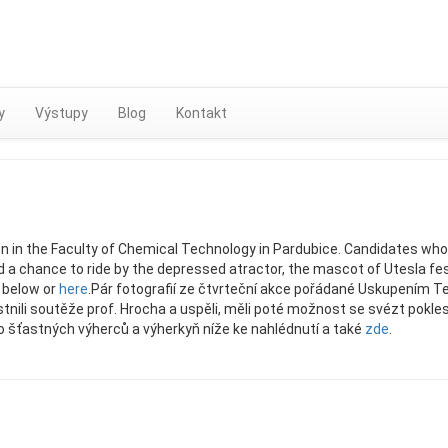
Skip
to
content
y
Výstupy
Blog
Kontakt
n in the Faculty of Chemical Technology in Pardubice. Candidates wh
 a chance to ride by the depressed atractor, the mascot of Utesla fes
 below or
here
.
Pár fotografií ze čtvrteční akce pořádané Uskupením Te
tnili soutěže prof. Hrocha a uspěli, měli poté možnost se svézt pokle
o šťastných výherců a výherkyň níže ke nahlédnutí a také
zde
.