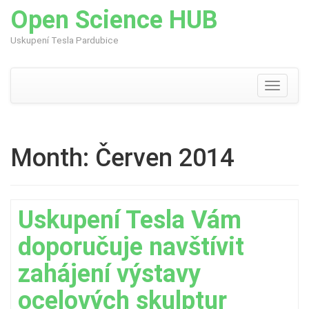
Open Science HUB
Uskupení Tesla Pardubice
Skip
to
content
Toggle
navigati
Month:
Červen 2014
Uskupení Tesla Vám
doporučuje navštívit
zahájení výstavy
ocelových skulptur