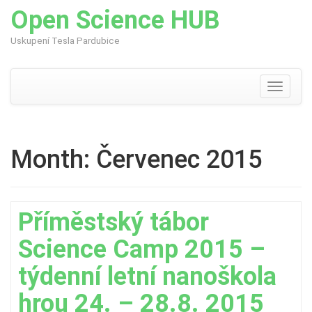
Open Science HUB
Uskupení Tesla Pardubice
Skip
to
content
Toggle
navigati
Month:
Červenec 2015
Příměstský tábor
Science Camp 2015 –
týdenní letní nanoškola
hrou 24. – 28.8. 2015