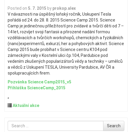
Posted on
5. 7. 2015
by
prokop.alex
V návaznosti na úspěšný loňský ročník, Uskupení Tesla
pořádá od 24. do 28. 8. 2015 Science Camp 2015. Science
Camp je jedinečnou příležitostí pro zvídavé a tvůrčí děti od 7 –
14 let, rozvíjet svoji fantasii a přirozené nadání formou
vzdělávacích a tvůrčích workshopů, chemických a fyzikálních
(nano)experimentů, exkurzí, her a pohybových aktivit. Science
Camp 2015 bude probíhat v Science centru K104 pod
zámeckými valy v Kostelní ulici čp.104, Pardubice pod
vedením zkušených popularizátorů vědy a techniky – umělců
a vědců z Uskupení TESLA, University Pardubice, AV ČR a
spolupracujících firem.
Pozvánka Science Camp2015_v5
Přihláška ScienceCamp_2015
„
Aktuální akce
Search
Search
for