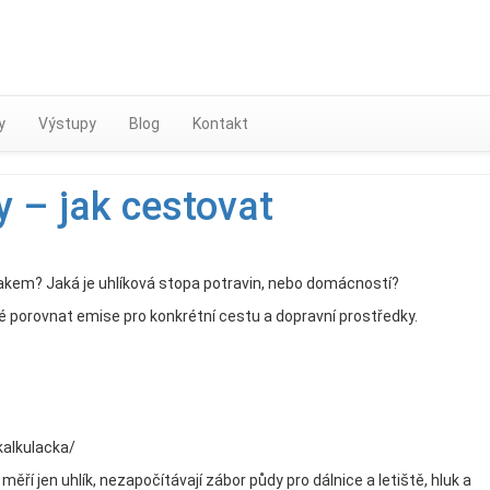
Skip
to
content
y
Výstupy
Blog
Kontakt
y – jak cestovat
 vlakem? Jaká je uhlíková stopa potravin, nebo domácností?
é porovnat emise pro konkrétní cestu a dopravní prostředky.
kalkulacka/
měří jen uhlík, nezapočítávají zábor půdy pro dálnice a letiště, hluk a