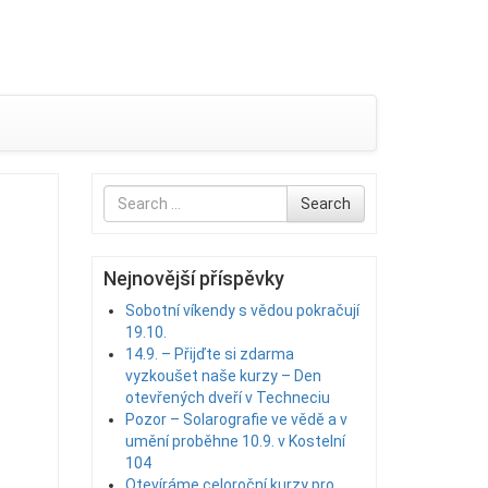
Search
Search
for
Nejnovější příspěvky
Sobotní víkendy s vědou pokračují
19.10.
14.9. – Přijďte si zdarma
vyzkoušet naše kurzy – Den
otevřených dveří v Techneciu
Pozor – Solarografie ve vědě a v
umění proběhne 10.9. v Kostelní
104
Otevíráme celoroční kurzy pro