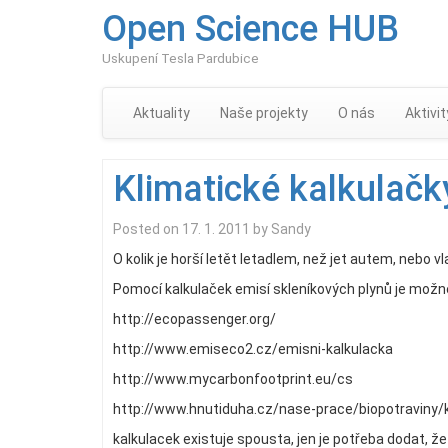
Open Science HUB
Uskupení Tesla Pardubice
Aktuality
Naše projekty
O nás
Aktivit
Klimatické kalkulačk
Posted on
17. 1. 2011
by
Sandy
O kolik je horší letět letadlem, než jet autem, nebo
Pomocí kalkulaček emisí skleníkových plynů je možn
http://ecopassenger.org/
http://www.emiseco2.cz/emisni-kalkulacka
http://www.mycarbonfootprint.eu/cs
http://www.hnutiduha.cz/nase-prace/biopotraviny/
kalkulacek existuje spousta, jen je potřeba dodat, že 