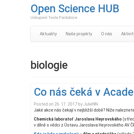
Open Science HUB
Uskupení Tesla Pardubice
Aktuality
Naše projekty
O nás
Aktivit
biologie
Co nás čeká v Acad
Posted on
26. 11. 2017
by
JulieNN
Jaké akce nás čekají v nejbližší době? Níže naleznete
Chemická laboratoř Jaroslava Heyrovského
(střed
v dílně s vědci z Ústavu Jaroslava Heyrovského AV Č