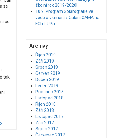
tr Jan
školní rok 2019/2020!
ba se
10.9. Program Solarografie ve
vědě a v umění v Galerii GAMA na
ní se
FChT UPa
Archivy
Říjen 2019
Září 2019
Srpen 2019
!
Červen 2019
ě tak
Duben 2019
Leden 2019
Prosinec 2018
ení
Listopad 2018
Říjen 2018
Září 2018
Listopad 2017
Září 2017
p
Srpen 2017
Červenec 2017