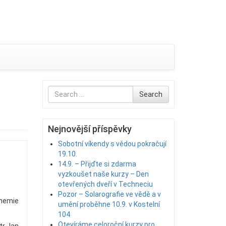
Search
Search
for
Nejnovější příspěvky
Sobotní víkendy s vědou pokračují
19.10.
14.9. – Přijďte si zdarma
vyzkoušet naše kurzy – Den
otevřených dveří v Techneciu
Pozor – Solarografie ve vědě a v
chemie
umění proběhne 10.9. v Kostelní
104
Otevíráme celoroční kurzy pro