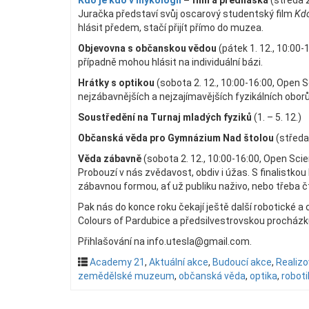
Kdo je kdo v mykologii
– film a přednáška
(středa 
Juračka představí svůj oscarový studentský film
Kdo
hlásit předem, stačí přijít přímo do muzea.
Objevovna s občanskou vědou
(pátek 1. 12., 10:00
případně mohou hlásit na individuální bázi.
Hrátky s optikou
(sobota 2. 12., 10:00-16:00, Open 
nejzábavnějších a nejzajímavějších fyzikálních oborů
Soustředění na Turnaj mladých fyziků
(1. – 5. 12.)
Občanská věda pro Gymnázium Nad štolou
(středa
Věda zábavně
(sobota 2. 12., 10:00-16:00, Open Scie
Probouzí v nás zvědavost, obdiv i úžas. S finalistko
zábavnou formou, ať už publiku naživo, nebo třeba 
Pak nás do konce roku čekají ještě další robotické a
Colours of Pardubice a předsilvestrovskou procházk
Přihlašování na info.utesla@gmail.com.
Academy 21
,
Aktuální akce
,
Budoucí akce
,
Realiz
zemědělské muzeum
,
občanská věda
,
optika
,
roboti