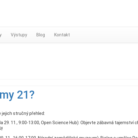
Skip
to
content
y
Výstupy
Blog
Kontakt
emy 21?
 jejich stručný přehled:
a 29. 11., 9:00-13:00, Open Science Hub): Objevte zábavná tajemství 
R!