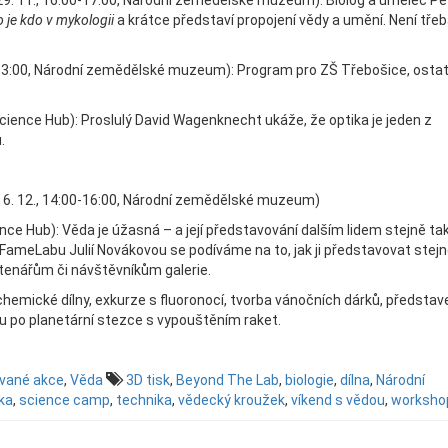
29. 11., 16:00-17:00, Národní zemědělské muzeum): Biolog a umělec Pe
 je kdo v mykologii
a krátce představí propojení vědy a umění. Není tře
-13:00, Národní zemědělské muzeum): Program pro ZŠ Třebošice, ostat
Science Hub): Proslulý David Wagenknecht ukáže, že optika je jeden z
.
 6. 12., 14:00-16:00, Národní zemědělské muzeum)
nce Hub): Věda je úžasná – a její představování dalším lidem stejně tak
u FameLabu Julií Novákovou se podíváme na to, jak ji představovat stejn
čtenářům či návštěvníkům galerie.
 chemické dílny, exkurze s fluoronocí, tvorba vánočních dárků, představ
u po planetární stezce s vypouštěním raket.
ované akce
,
Věda
3D tisk
,
Beyond The Lab
,
biologie
,
dílna
,
Národní
ka
,
science camp
,
technika
,
vědecký kroužek
,
víkend s vědou
,
worksho