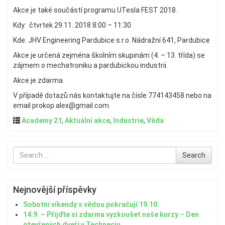
Akce je také součástí programu UTesla FEST 2018.
Kdy: čtvrtek 29.11. 2018 8:00 – 11:30
Kde: JHV Engineering Pardubice s.r.o. Nádražní 641, Pardubice
Akce je určená zejména školním skupinám (4. – 13. třída) se
zájmem o mechatroniku a pardubickou industrii.
Akce je zdarma.
V případě dotazů nás kontaktujte na čísle 774143458 nebo na
email prokop.alex@gmail.com.
Academy 21
,
Aktuální akce
,
Industrie
,
Věda
Search
Search
for
Nejnovější příspěvky
Sobotní víkendy s vědou pokračují 19.10.
14.9. – Přijďte si zdarma vyzkoušet naše kurzy – Den
otevřených dveří v Techneciu