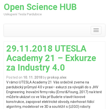
Open Science HUB
Uskupení Tesla Pardubice
Skip
to
content
Toggle
navigati
29.11.2018 UTESLA
Academy 21 – Exkurze
za Industry 4.0
Posted on
10. 11. 2018
by
prokop.alex
V rámci UTESLA Academy 21 Vás srdečně zveme na
pardubický průmysl 4.0 v praxi– exkurzi za vývojáři do s JHV
Engineering Inovační firmy roku (Ernst&Young, 2017) na které
můžete ukázat co ve Vás je! Budete stavět kovové
konstrukce, zapojovat elektrické obvody, návrhovat řídící
algoritmy, modelovat ve 3D a soutěžit s (LEGO) roboty.