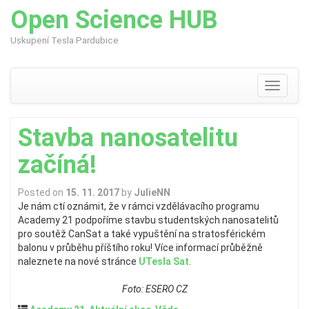
Open Science HUB
Uskupení Tesla Pardubice
Skip
to
content
Toggle
navigati
Stavba nanosatelitu
začíná!
Posted on
15. 11. 2017
by
JulieNN
Je nám ctí oznámit, že v rámci vzdělávacího programu
Academy 21 podpoříme stavbu studentských nanosatelitů
pro soutěž CanSat a také vypuštění na stratosférickém
balonu v průběhu příštího roku! Více informací průběžně
naleznete na nové stránce
UTesla Sat
.
Foto: ESERO CZ