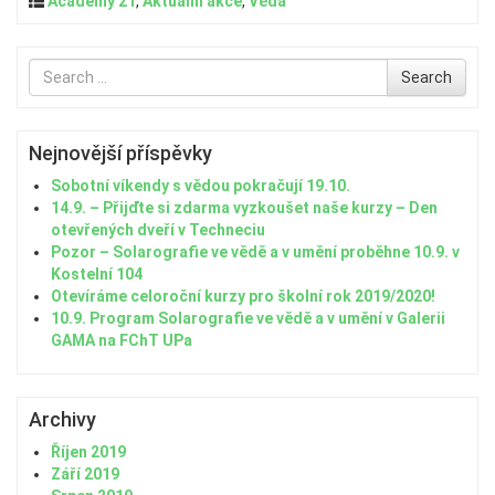
Academy 21
,
Aktuální akce
,
Věda
Search
Search
for
Nejnovější příspěvky
Sobotní víkendy s vědou pokračují 19.10.
14.9. – Přijďte si zdarma vyzkoušet naše kurzy – Den
otevřených dveří v Techneciu
Pozor – Solarografie ve vědě a v umění proběhne 10.9. v
Kostelní 104
Otevíráme celoroční kurzy pro školní rok 2019/2020!
10.9. Program Solarografie ve vědě a v umění v Galerii
GAMA na FChT UPa
Archivy
Říjen 2019
Září 2019