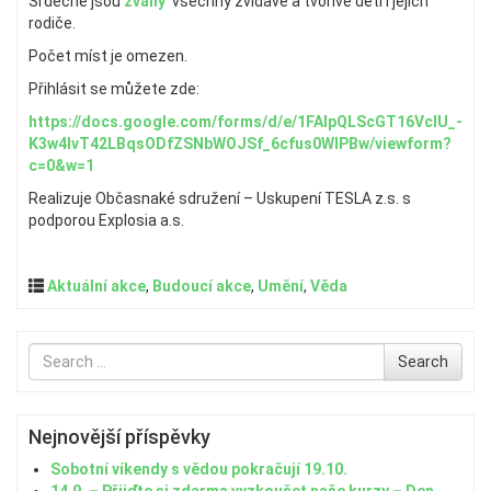
Srdečně jsou
zvány
všechny zvídavé a tvořivé děti i jejich
rodiče.
Počet míst je omezen.
Přihlásit se můžete zde:
https://docs.google.com/forms/d/e/1FAIpQLScGT16VcIU_-
K3w4lvT42LBqsODfZSNbWOJSf_6cfus0WIPBw/viewform?
c=0&w=1
Realizuje Občasnaké sdružení – Uskupení TESLA z.s. s
podporou Explosia a.s.
Aktuální akce
,
Budoucí akce
,
Umění
,
Věda
Search
Search
for
Nejnovější příspěvky
Sobotní víkendy s vědou pokračují 19.10.