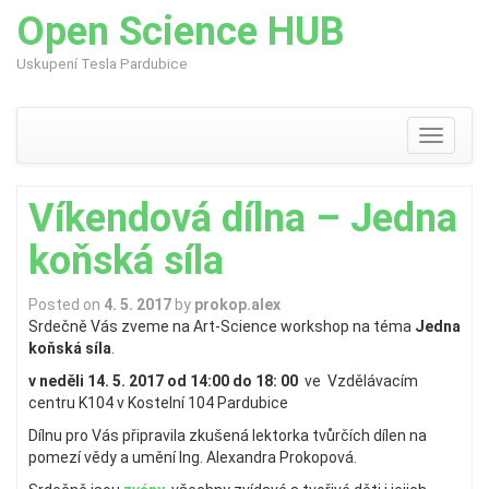
Open Science HUB
Uskupení Tesla Pardubice
Skip
to
content
Toggle
navigati
Víkendová dílna – Jedna
koňská síla
Posted on
4. 5. 2017
by
prokop.alex
Srdečně Vás zveme na Art-Science workshop na téma
Jedna
koňská síla
.
v neděli 14. 5. 2017 od 14:00 do 18: 00
ve Vzdělávacím
centru K104 v Kostelní 104 Pardubice
Dílnu pro Vás připravila zkušená lektorka tvůrčích dílen na
pomezí vědy a umění Ing. Alexandra Prokopová.