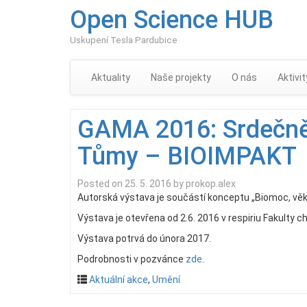
Open Science HUB
Uskupení Tesla Pardubice
Aktuality
Naše projekty
O nás
Aktivit
GAMA 2016: Srdečně
Tůmy – BIOIMPAKT
Posted on
25. 5. 2016
by
prokop.alex
Autorská výstava je součástí konceptu „Biomoc, věk
Výstava je otevřena od 2.6. 2016 v respiriu Fakulty 
Výstava potrvá do února 2017.
Podrobnosti v pozvánce
zde
.
Aktuální akce
,
Umění