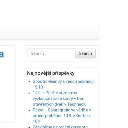
a
Search
Search
for
Nejnovější příspěvky
Sobotní víkendy s vědou pokračují
19.10.
14.9. – Přijďte si zdarma
vyzkoušet naše kurzy – Den
otevřených dveří v Techneciu
Pozor – Solarografie ve vědě a v
umění proběhne 10.9. v Kostelní
104
Otevíráme celoroční kurzy pro