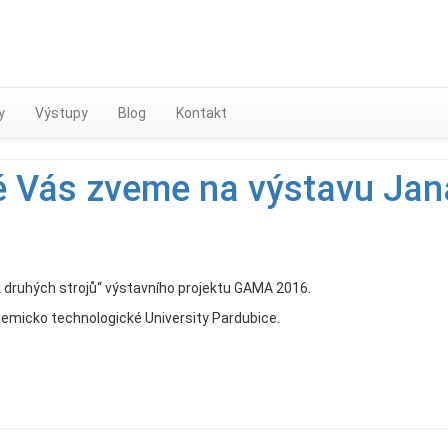
Skip
to
content
y
Výstupy
Blog
Kontakt
 Vás zveme na výstavu Jan
 druhých strojů“ výstavního projektu GAMA 2016.
chemicko technologické University Pardubice.