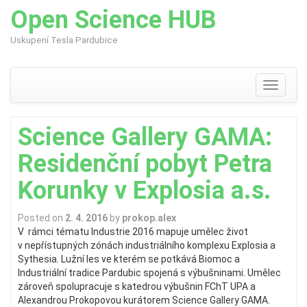
Open Science HUB
Uskupení Tesla Pardubice
Skip
to
content
Toggle
navigati
Science Gallery GAMA:
Residenční pobyt Petra
Korunky v Explosia a.s.
Posted on
2. 4. 2016
by
prokop.alex
V rámci tématu Industrie 2016 mapuje umělec život
v nepřístupných zónách industriálního komplexu Explosia a
Sythesia. Lužní les ve kterém se potkává Biomoc a
Industriální tradice Pardubic spojená s výbušninami. Umělec
zároveň spolupracuje s katedrou výbušnin FChT UPA a
Alexandrou Prokopovou kurátorem Science Gallery GAMA.