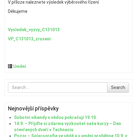
V příloze naleznete výsledek výběrového řízení.
Děkujeme
Vysledek_vyzvy_C131013
VP_C131013_zruseni
Umění
Search
Search
for
Nejnovější příspěvky
Sobotní víkendy s vědou pokračují 19.10.
14.9. – Přijďte si zdarma vyzkoušet naše kurzy – Den
otevřených dveří v Techneciu
Pozor – Solarografie ve vědě a v umění proběhne 10.9. v