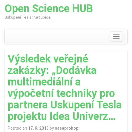
Open Science HUB
Uskupení Tesla Pardubice
Skip
to
content
Toggle
navigati
Výsledek veřejné
zakázky: „Dodávka
multimediální a
výpočetní techniky pro
partnera Uskupení Tesla
projektu Idea Univerz…
Posted on
17. 9. 2013
by
sasaprokop