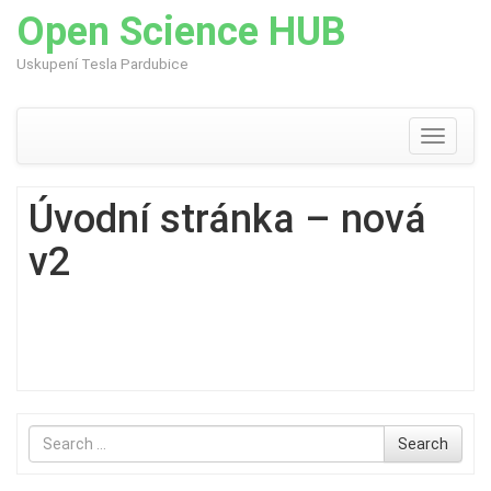
Open Science HUB
Uskupení Tesla Pardubice
Skip
to
content
Toggle
navigati
Úvodní stránka – nová
v2
Search
Search
for