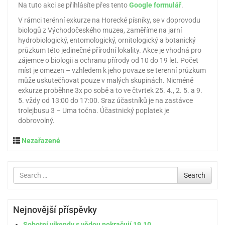
Na tuto akci se přihlásíte přes tento
Google formulář
.
V rámci terénní exkurze na Horecké písníky, se v doprovodu
biologů z Východočeského muzea, zaměříme na jarní
hydrobiologický, entomologický, ornitologický a botanický
průzkum této jedinečné přírodní lokality. Akce je vhodná pro
zájemce o biologii a ochranu přírody od 10 do 19 let. Počet
míst je omezen – vzhledem k jeho povaze se terenní průzkum
může uskutečňovat pouze v malých skupinách. Nicméně
exkurze proběhne 3x po sobě a to ve čtvrtek 25. 4., 2. 5. a 9.
5. vždy od 13:00 do 17:00. Sraz účastníků je na zastávce
trolejbusu 3 – Uma točna. Účastnický poplatek je
dobrovolný.
Nezařazené
Search
Search
for
Nejnovější příspěvky
Sobotní víkendy s vědou pokračují 19.10.