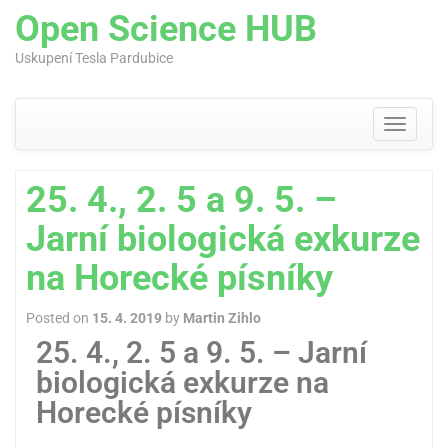
Open Science HUB
Uskupení Tesla Pardubice
Skip
to
content
Toggle
navigati
25. 4., 2. 5 a 9. 5. –
Jarní biologická exkurze
na Horecké písníky
Posted on
15. 4. 2019
by
Martin Zihlo
25. 4., 2. 5 a 9. 5. – Jarní
biologická exkurze na
Horecké písníky