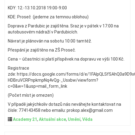
KDY: 12.-13.10.2018 19:00-9:00
KDE: Proseč (jedeme za temnou oblohou)
Doprava z Pardubic je zajištěna. Sraz je v pátek v 17:00 na
autobusovém nádraží v Pardubicích.
Návrat je plánován na sobotu 10:00 tamtéž.
Přespání je zajištěno na ZŠ Proseč.
Cena – účastníci si platí příspěvek na dopravu ve výši 100 Kč.
Registrace
zde: https://docs.google.com/forms/d/e/1FAIpQLSfSAhQ0a9D9x
HDBruVCRPnpkmpNq4vQg-_Usxbw/viewform?
c=0&w=1&usp=mail_form_link
(Počet míst je omezen)
V případě jakýchkoliv dotazů nás neváhejte kontaktovat na
čísle: 774143458 nebo emailu: prokop.alex@gmail.com
Academy 21
,
Aktuální akce
,
Umění
,
Věda