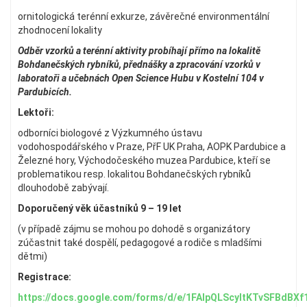
ornitologická terénní exkurze, závěrečné environmentální
zhodnocení lokality
Odběr vzorků a terénní aktivity probíhají přímo na lokalitě
Bohdanečských rybníků, přednášky a zpracování vzorků v
laboratoři a učebnách Open Science Hubu v Kostelní 104 v
Pardubicích.
Lektoři:
odborníci biologové z Výzkumného ústavu
vodohospodářského v Praze, PřF UK Praha, AOPK Pardubice a
Železné hory, Východočeského muzea Pardubice, kteří se
problematikou resp. lokalitou Bohdanečských rybníků
dlouhodobě zabývají.
Doporučený věk účastníků 9 – 19 let
(v případě zájmu se mohou po dohodě s organizátory
zúčastnit také dospělí, pedagogové a rodiče s mladšími
dětmi)
Registrace:
https://docs.google.com/forms/d/e/1FAIpQLScyltKTvSFBdB