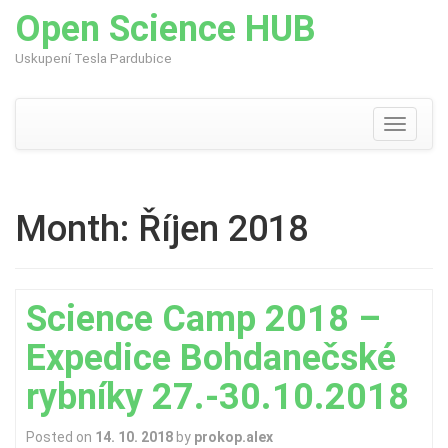
Open Science HUB
Uskupení Tesla Pardubice
Skip
to
content
Toggle
navigati
Month:
Říjen 2018
Science Camp 2018 –
Expedice Bohdanečské
rybníky 27.-30.10.2018
Posted on
14. 10. 2018
by
prokop.alex