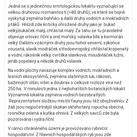
Jedná se o jedinečnou ornitologickou lokalitu vyznačující se
velkou druhovou rozmanitostí (>80 druhů), ve které se hojně
vyskytují zejména bahňáci a další druhy vodních a mokřadních
ptáků. Hnízdí zde kriticky ohrožené druhy jako je: bukač
velký,bukáček malý, chřástal malý. Za tahu se tu pravidelně
objevuje orlovec říční a orel mořský, volavka bílá a kormorán
velký. Dalšími vzácnými druhy jsou hohol severní, sýkořice
vousatá, slavík modráček středoevropský, chřástal kropenatý
a vodní, rákosník velký, cvrčilka slaviková, moudivláček lužní,
jeřáb popelavý a několik druhů volavek.
Na vodní plochy navazuje komplex vodních, mokřadních a
lesních ekosystémů, zejména slatinných luk, rákosin,
bažinných olšin, vrbin a doubrav o celkové rozloze více než
250 ha. V minulosti jedna z nejbohatších botanických lokalit.
Významná lokalita zejména vodních bezobratlých.
Reprezentativní složkou místní fauny jsou též obojživelníci. Z
žab jsou nejpočetnější skokan skřehotavý, ropucha obecná,
rosnička zelená a kuňka ohnivá. Z velkých savců zde byla
pozorována i vydra říční.
V rámci chráněného území je provozováno rybniční
hospodářství. Z hlavních hospodářských ryb jsou zde