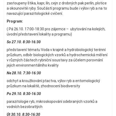
zastoupeny štika, kapr, lín, cejn z drobných pak perlín, plotice
a okounovité ryby. Součástí programu bude i výlov ryb a na to
navazující parazitologické cvičení.
Program:
( Pá 26.10. 17:00-18:30 pro zájemce – ubytování na kolejích,
úvodní představení lokality a programu)
So 27.10. 8:30-16:30
představení tématu Voda v krajině a hydrobiologický terénní
průzkum, odběr biologických vzorků a hydrochemická měření
v různých částech rybniční soustavy za účelem porovnání
jejich environmentálního kvality
Ne 28.10. 7:30-16:30
odchyt a kroužkování ptactva, výlov ryb a entomologický
průzkum na lokalitě, zhodnocení biodiversity
Po 29.10. 8:30-16:30
parazitologie ryb, mikroskopování odebraných vzorků a
vodních bezobratlých
Út 30.10. 8:30-16:30