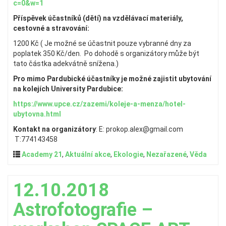
c=0&w=1
Příspěvek účastníků (dětí) na vzdělávací materiály,
cestovné a stravování:
1200 Kč ( Je možné se účastnit pouze vybranné dny za
poplatek 350 Kč/den. Po dohodě s organizátory může být
tato částka adekvátně snížena.)
Pro mimo Pardubické účastníky je možné zajistit ubytování
na kolejích University Pardubice:
https://www.upce.cz/zazemi/koleje-a-menza/hotel-
ubytovna.html
Kontakt na organizátory
: E: prokop.alex@gmail.com
T:774143458
Academy 21
,
Aktuální akce
,
Ekologie
,
Nezařazené
,
Věda
12.10.2018
Astrofotografie –