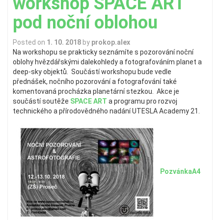
workshop SPACE ART
pod noční oblohou
Posted on
1. 10. 2018
by
prokop.alex
Na workshopu se prakticky seznámíte s pozorování noční
oblohy hvězdářskými dalekohledy a fotografováním planet a
deep-sky objektů. Součástí workshopu bude vedle
přednášek, nočního pozorování a fotografování také
komentovaná procházka planetární stezkou. Akce je
součástí soutěže
SPACE ART
a programu pro rozvoj
technického a přírodovědného nadání UTESLA Academy 21.
PozvánkaA4