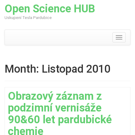
Open Science HUB
Uskupení Tesla Pardubice
Skip
to
content
Toggle
navigati
Month:
Listopad 2010
Obrazový záznam z
podzimní vernisáže
90&60 let pardubické
chemie