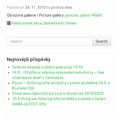
Posted on
24. 11. 2010
by
prokop.alex
Obrazová gallerie / Picture gallery:
podzim_gama-90a60
Realizované akce
,
Společnost
,
Umění
Search
Search
for
Nejnovější příspěvky
Sobotní víkendy s vědou pokračují 19.10.
14.9. – Přijďte si zdarma vyzkoušet naše kurzy – Den
otevřených dveří v Techneciu
Pozor – Solarografie ve vědě a v umění proběhne 10.9. v
Kostelní 104
Otevíráme celoroční kurzy pro školní rok 2019/2020!
10.9. Program Solarografie ve vědě a v umění v Galerii
GAMA na FChT UPa