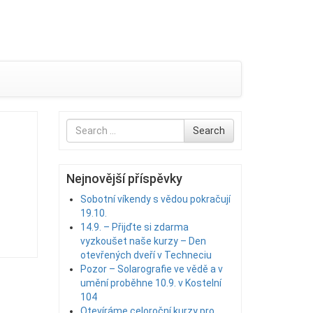
Search
Search
for
Nejnovější příspěvky
Sobotní víkendy s vědou pokračují
19.10.
14.9. – Přijďte si zdarma
vyzkoušet naše kurzy – Den
otevřených dveří v Techneciu
Pozor – Solarografie ve vědě a v
umění proběhne 10.9. v Kostelní
104
Otevíráme celoroční kurzy pro