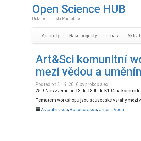
Open Science HUB
Uskupení Tesla Pardubice
Aktuality
Naše projekty
O nás
Aktivit
Art&Sci komunitní w
mezi vědou a umění
Posted on
21. 9. 2016
by
prokop.alex
25.9. Vás zveme od 13 do 1800 do K104 na komunitní A
Tématem workshopu jsou sousedské vztahy mezi věd
Aktuální akce
,
Budoucí akce
,
Umění
,
Věda