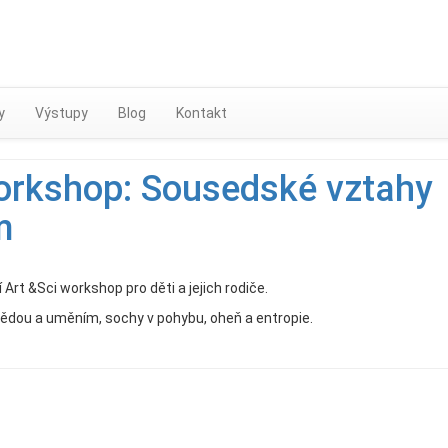
Skip
to
content
y
Výstupy
Blog
Kontakt
orkshop: Sousedské vztahy
m
rt &Sci workshop pro děti a jejich rodiče.
ou a uměním, sochy v pohybu, oheň a entropie.