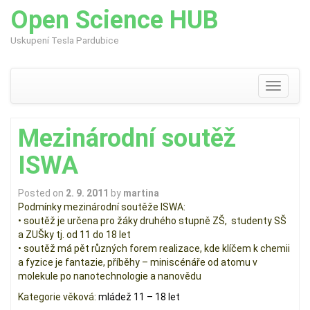
Open Science HUB
Uskupení Tesla Pardubice
Skip
to
content
Toggle
navigati
Mezinárodní soutěž
ISWA
Posted on
2. 9. 2011
by
martina
Podmínky mezinárodní soutěže ISWA:
• soutěž je určena pro žáky druhého stupně ZŠ, studenty SŠ
a ZUŠky tj. od 11 do 18 let
• soutěž má pět různých forem realizace, kde klíčem k chemii
a fyzice je fantazie, příběhy – miniscénáře od atomu v
molekule po nanotechnologie a nanovědu
Kategorie věková:
mládež 11 – 18 let