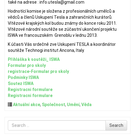
také na adrese : info.utesla@gmail.com
Hodnotící komise je složena z profesionálních umělců a
vědců a členů Uskupení Tesla a zahraničních kurátorů.
Vítězové krajských kol budou známy do konce roku 2011.
Vítězové národní soutěže se zúčastní ukončení projektu
ISWA ve francouzském Grenoblu v lednu 2013.
K účasti Vás srdečně zve Uskupení TESLA a koordinátor
soutěže Technogi institut Ancona, Italy.
Přihláška k soutěži_ ISWA
Formular pro skoly
registrace-Formular pro skoly
Podminky ISWA
Soutez ISWA
Registracni formulare
Registracni formulare
Aktuální akce
,
Společnost
,
Umění
,
Věda
Search
Search
for