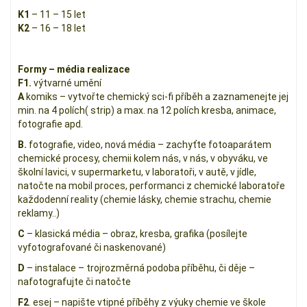
K1
– 11 – 15 let
K2
– 16 – 18 let
Formy – média realizace
F1.
výtvarné umění
A
komiks – vytvořte chemický sci-fi příběh a zaznamenejte jej
min. na 4 polích( strip) a max. na 12 polích kresba, animace,
fotografie apd.
B.
fotografie, video, nová média – zachyťte fotoaparátem
chemické procesy, chemii kolem nás, v nás, v obyváku, ve
školní lavici, v supermarketu, v laboratoři, v autě, v jídle,
natočte na mobil proces, performanci z chemické laboratoře
každodenní reality (chemie lásky, chemie strachu, chemie
reklamy..)
C
– klasická média – obraz, kresba, grafika (posílejte
vyfotografované či naskenované)
D
– instalace – trojrozměrná podoba příběhu, či děje –
nafotografujte či natočte
F2
. esej – napište vtipné příběhy z výuky chemie ve škole