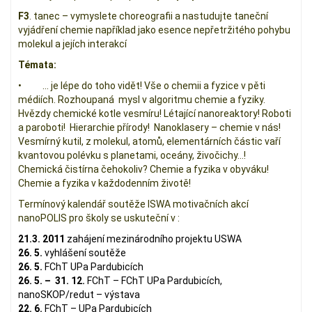
F3
. tanec – vymyslete choreografii a nastudujte taneční
vyjádření chemie například jako esence nepřetržitého pohybu
molekul a jejích interakcí
Témata:
• … je lépe do toho vidět! Vše o chemii a fyzice v pěti
médiích. Rozhoupaná mysl v algoritmu chemie a fyziky.
Hvězdy chemické kotle vesmíru! Létající nanoreaktory! Roboti
a paroboti! Hierarchie přírody! Nanoklasery – chemie v nás!
Vesmírný kutil, z molekul, atomů, elementárních částic vaří
kvantovou polévku s planetami, oceány, živočichy…!
Chemická čistírna čehokoliv? Chemie a fyzika v obyváku!
Chemie a fyzika v každodenním životě!
Termínový kalendář soutěže ISWA motivačních akcí
nanoPOLIS pro školy se uskuteční v :
21.3. 2011
zahájení mezinárodního projektu USWA
26. 5.
vyhlášení soutěže
26. 5.
FChT UPa Pardubicích
26. 5. – 31. 12.
FChT – FChT UPa Pardubicích,
nanoSKOP/redut – výstava
22. 6.
FChT – UPa Pardubicích