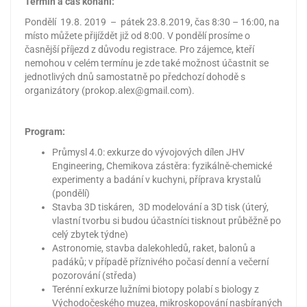
Termín a čas konání:
Pondělí 19.8. 2019 – pátek 23.8.2019, čas 8:30 – 16:00, na
místo můžete přijíždět již od 8:00. V pondělí prosíme o
časnější příjezd z důvodu registrace. Pro zájemce, kteří
nemohou v celém termínu je zde také možnost účastnit se
jednotlivých dnů samostatně po předchozí dohodě s
organizátory (prokop.alex@gmail.com).
Program:
Průmysl 4.0: exkurze do vývojových dílen JHV
Engineering, Chemikova zástěra: fyzikálně-chemické
experimenty a badání v kuchyni, příprava krystalů
(pondělí)
Stavba 3D tiskáren, 3D modelování a 3D tisk (úterý,
vlastní tvorbu si budou účastníci tisknout průběžně po
celý zbytek týdne)
Astronomie, stavba dalekohledů, raket, balonů a
padáků; v případě příznivého počasí denní a večerní
pozorování (středa)
Terénní exkurze lužními biotopy polabí s biology z
Východočeského muzea, mikroskopování nasbíraných