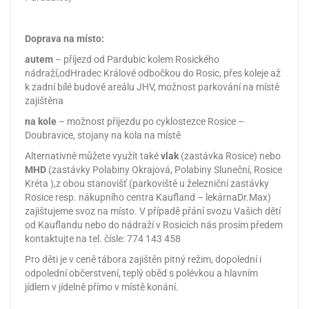
Doprava na místo:
autem
– příjezd od Pardubic kolem Rosického
nádraží,odHradec Králové odbočkou do Rosic, přes koleje až
k zadní bílé budově areálu JHV, možnost parkování na místě
zajištěna
na kole
– možnost příjezdu po cyklostezce Rosice –
Doubravice, stojany na kola na místě
Alternativně můžete využít také
vlak
(zastávka Rosice) nebo
MHD
(zastávky Polabiny Okrajová, Polabiny Sluneční, Rosice
Kréta ),z obou stanovišť (parkoviště u železniční zastávky
Rosice resp. nákupního centra Kaufland – lekárnaDr.Max)
zajištujeme svoz na místo. V případě přání svozu Vašich dětí
od Kauflandu nebo do nádraží v Rosicích nás prosím předem
kontaktujte na tel. čísle: 774 143 458
Pro děti je v ceně tábora zajištěn pitný režim, dopolední i
odpolední občerstvení, teplý oběd s polévkou a hlavním
jídlem v jídelně přímo v místě konání.