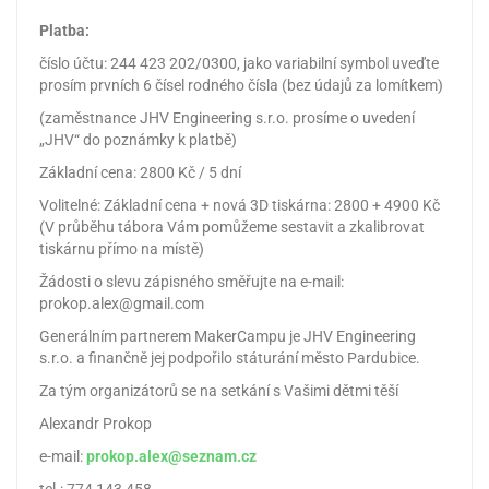
Platba:
číslo účtu: 244 423 202/0300, jako variabilní symbol uveďte
prosím prvních 6 čísel rodného čísla (bez údajů za lomítkem)
(zaměstnance JHV Engineering s.r.o. prosíme o uvedení
„JHV“ do poznámky k platbě)
Základní cena: 2800 Kč / 5 dní
Volitelné: Základní cena + nová 3D tiskárna: 2800 + 4900 Kč
(V průběhu tábora Vám pomůžeme sestavit a zkalibrovat
tiskárnu přímo na místě)
Žádosti o slevu zápisného směřujte na e-mail:
prokop.alex@gmail.com
Generálním partnerem MakerCampu je JHV Engineering
s.r.o. a finančně jej podpořilo státurání město Pardubice.
Za tým organizátorů se na setkání s Vašimi dětmi těší
Alexandr Prokop
e-mail:
prokop.alex@seznam.cz