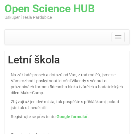
Open Science HUB
Uskupení Tesla Pardubice
Skip
to
content
Toggle
navigati
Letní škola
Na základě proseb a dotazů od Vás, z řad rodičů, jsme se
Vám rozhodli poskytnout letošní Víkendy s vědou i o
prázdninách formou 5denního bloku tvůrčích a badatelských
dílen MakerCamp.
Zbývají už jen dvě místa, tak pospěšte s přihláškami, pokud
jste tak už neučinili!
Registrujte se přes tento
Google formulář
.