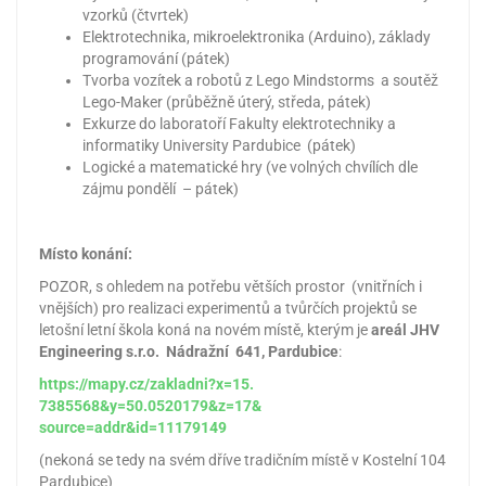
vzorků (čtvrtek)
Elektrotechnika, mikroelektronika (Arduino), základy
programování (pátek)
Tvorba vozítek a robotů z Lego Mindstorms a soutěž
Lego-Maker (průběžně úterý, středa, pátek)
Exkurze do laboratoří Fakulty elektrotechniky a
informatiky University Pardubice (pátek)
Logické a matematické hry (ve volných chvílích dle
zájmu pondělí – pátek)
Místo konání:
POZOR, s ohledem na potřebu větších prostor (vnitřních i
vnějších) pro realizaci experimentů a tvůrčích projektů se
letošní letní škola koná na novém místě, kterým je
areál JHV
Engineering s.r.o. Nádražní 641, Pardubice
:
https://mapy.cz/zakladni?x=15.
7385568&y=50.0520179&z=17&
source=addr&id=11179149
(nekoná se tedy na svém dříve tradičním místě v Kostelní 104
Pardubice)